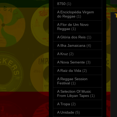
8750
(1)
A Enciclopédia Virgem
do Reggae
(1)
A Flor de Um Novo
Reggae
(1)
A Glória dos Reis
(1)
A Ilha Jamaicana
(4)
A Kruz
(2)
A Nova Semente
(3)
A Raiz da Vida
(2)
A Reggae Session
Festival
(1)
A Selection Of Music
From Libyan Tapes
(1)
A Tropa
(2)
A Unidade
(5)