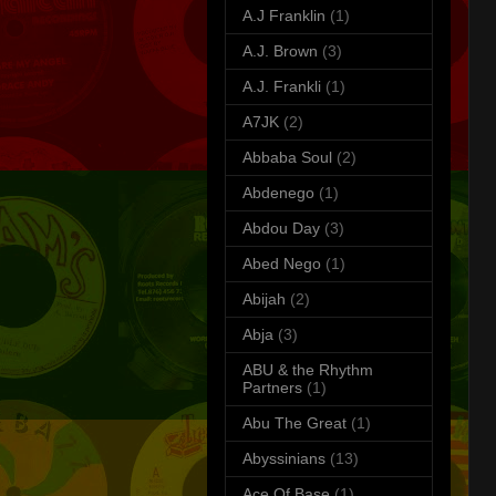
A.J Franklin
(1)
A.J. Brown
(3)
A.J. Frankli
(1)
A7JK
(2)
Abbaba Soul
(2)
Abdenego
(1)
Abdou Day
(3)
Abed Nego
(1)
Abijah
(2)
Abja
(3)
ABU & the Rhythm
Partners
(1)
Abu The Great
(1)
Abyssinians
(13)
Ace Of Base
(1)