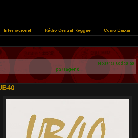
Internacional
Rádio Central Reggae
Como Baixar
Mostrando postagens com marcador
UB40
.
Mostrar todas as
postagens
UB40