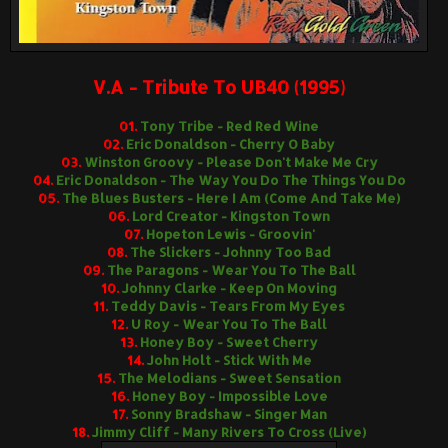
V.A - Tribute To UB40 (1995)
01.
Tony Tribe - Red Red Wine
02.
Eric Donaldson - Cherry O Baby
03.
Winston Groovy - Please Don't Make Me Cry
04.
Eric Donaldson - The Way You Do The Things You Do
05.
The Blues Busters - Here I Am (Come And Take Me)
06.
Lord Creator - Kingston Town
07.
Hopeton Lewis - Groovin'
08.
The Slickers - Johnny Too Bad
09.
The Paragons - Wear You To The Ball
10.
Johnny Clarke - Keep On Moving
11.
Teddy Davis - Tears From My Eyes
12.
U Roy - Wear You To The Ball
13.
Honey Boy - Sweet Cherry
14.
John Holt - Stick With Me
15.
The Melodians - Sweet Sensation
16.
Honey Boy - Impossible Love
17.
Sonny Bradshaw - Singer Man
18.
Jimmy Cliff - Many Rivers To Cross (Live)