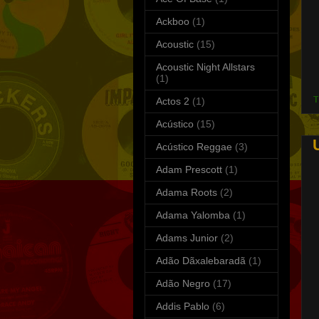
Ackboo
(1)
Acoustic
(15)
Acoustic Night Allstars
S
(1)
T
T
Actos 2
(1)
Acústico
(15)
Acústico Reggae
(3)
Adam Prescott
(1)
Adama Roots
(2)
Adama Yalomba
(1)
Adams Junior
(2)
Adão Dãxalebaradã
(1)
Adão Negro
(17)
Addis Pablo
(6)