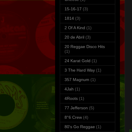
15-16-17
(3)
1814
(3)
2 Of A Kind
(1)
20 de Abril
(3)
20 Reggae Disco Hits
(1)
24 Karat Gold
(1)
3 The Hard Way
(1)
357 Magnum
(1)
4Jah
(1)
4Roots
(1)
77 Jefferson
(5)
8°6 Crew
(4)
S
T
80's Go Reggae
(1)
R