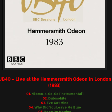
UB40 - Live at the Hammersmith Odeon in London
(1983)
01.
Nkomo-a-Go-Go [Instrumental]
02.
Dubmobile
03.
I've Got Mine
04.
Why Did You Leave Me Blue
05.
Keep On Moving