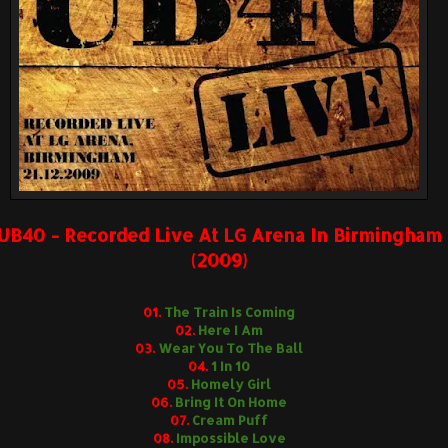
UB40 - Recorded Live At LG Arena In Birmingham
(2009)
01.
The Train Is Coming
02.
Here I Am
03.
Wear You To The Ball
04.
1 In 10
05.
Homely Girl
06.
Bring It On Home
07.
Cream Puff
08.
Impossible Love