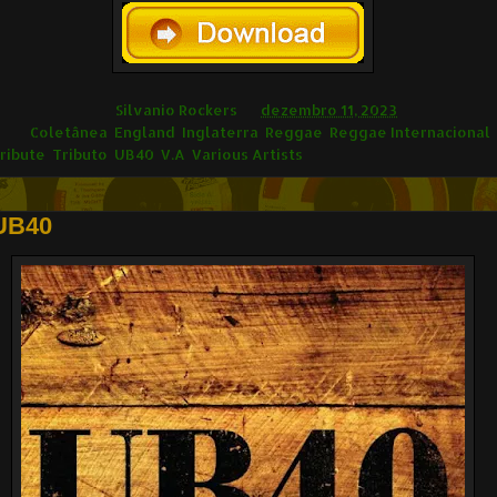
ilvânio Rockers
Silvanio Rockers
às
dezembro 11, 2023
ags
Coletânea
,
England
,
Inglaterra
,
Reggae
,
Reggae Internacional
,
ribute
,
Tributo
,
UB40
,
V.A
,
Various Artists
UB40