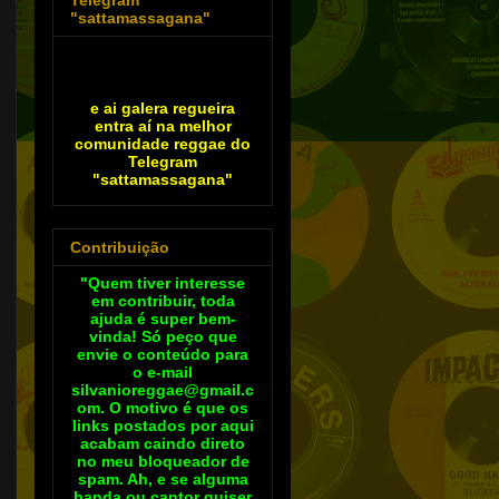
"sattamassagana"
e ai galera regueira
entra aí na melhor
comunidade reggae do
Telegram
"sattamassagana"
Contribuição
"Quem tiver interesse
em contribuir, toda
ajuda é super bem-
vinda! Só peço que
envie o conteúdo para
o e-mail
silvanioreggae@gmail.c
om. O motivo é que os
links postados por aqui
acabam caindo direto
no meu bloqueador de
spam. Ah, e se alguma
banda ou cantor quiser