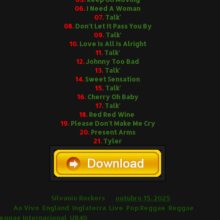
06.
I Need A Woman
07.
Talk'
08.
Don't Let It Pass You By
09.
Talk'
10.
Love Is All Is Alright
11.
Talk'
12.
Johnny Too Bad
13.
Talk'
14.
Sweet Sensation
15.
Talk'
16.
Cherry Oh Baby
17.
Talk'
18.
Red Red Wine
19.
Please Don't Make Me Cry
20.
Present Arms
21.
Tyler
ilvânio Rockers
Silvanio Rockers
às
outubro 15, 2025
ags
Ao Vivo
,
England
,
Inglaterra
,
Live
,
Pop Reggae
,
Reggae
,
eggae Internacional
,
UB40