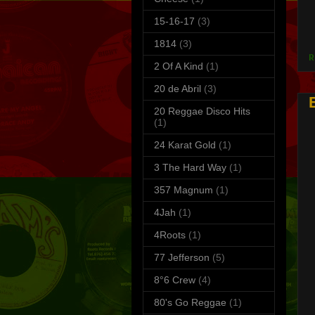
15-16-17
(3)
S
T
1814
(3)
R
2 Of A Kind
(1)
20 de Abril
(3)
20 Reggae Disco Hits
(1)
24 Karat Gold
(1)
3 The Hard Way
(1)
357 Magnum
(1)
4Jah
(1)
4Roots
(1)
77 Jefferson
(5)
8°6 Crew
(4)
80's Go Reggae
(1)