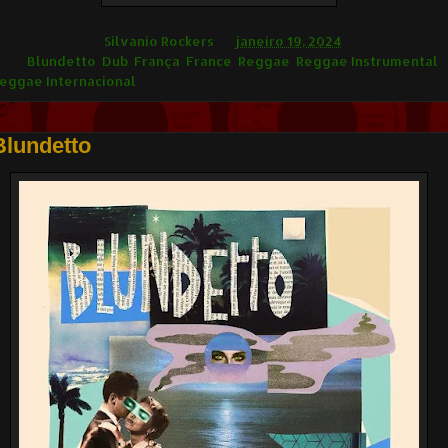
ilvânio Rockers
Silvanio Rockers
às
janeiro 19, 2024
ags
Blundetto
,
Dub
,
França
,
France
,
Reggae
,
Reggae Instrumental
,
eggae Internacional
Blundetto