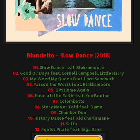
Blundetto - Slow Dance (2018)
01.
Slow Dance feat. Blakkamoore
02.
Good Ol' Days feat. Cornell Campbell, Little Harry
03.
My Weed My Queen feat. Lord Sandwich
04. P
assed the Worst feat. Blakkamoore
05.
OP1 Home Again
06.
Have a Little Faith feat. Ken Boothe
07.
Colombette
08.
Story Never Told feat. Dame
09.
Chamber Dub
10.
History Dance feat. Kid Charlemane
11.
Satta
12.
Pontus Pilate feat. Biga Ranx