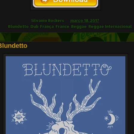
ilvânio Rockers
Silvanio Rockers
às
março 18, 2017
ags
Blundetto
,
Dub
,
França
,
France
,
Reggae
,
Reggae Internacional
Blundetto