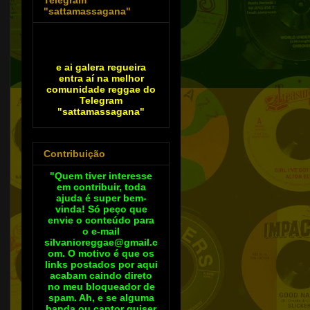
"sattamassagana"
e ai galera regueira
entra aí na melhor
comunidade reggae do
Telegram
"sattamassagana"
Contribuição
"Quem tiver interesse
em contribuir, toda
ajuda é super bem-
vinda! Só peço que
envie o conteúdo para
o e-mail
silvanioreggae@gmail.c
om. O motivo é que os
links postados por aqui
acabam caindo direto
no meu bloqueador de
spam. Ah, e se alguma
banda ou cantor quiser