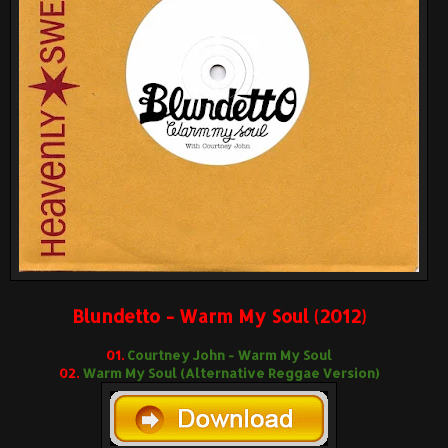
Blundetto - Warm My Soul (2012)
01.
Courtney John - Warm My Soul
02.
Warm My Soul (Alternative Reggae Version)