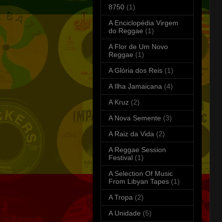
8750
(1)
A Enciclopédia Virgem
do Reggae
(1)
A Flor de Um Novo
Reggae
(1)
A Glória dos Reis
(1)
A Ilha Jamaicana
(4)
A Kruz
(2)
A Nova Semente
(3)
A Raiz da Vida
(2)
A Reggae Session
Festival
(1)
A Selection Of Music
From Libyan Tapes
(1)
A Tropa
(2)
A Unidade
(5)