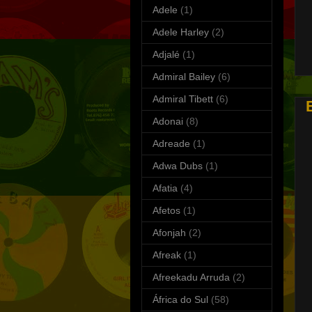
Adele
(1)
Adele Harley
(2)
S
Adjalé
(1)
T
Admiral Bailey
(6)
Admiral Tibett
(6)
Adonai
(8)
Adreade
(1)
Adwa Dubs
(1)
Afatia
(4)
Afetos
(1)
Afonjah
(2)
Afreak
(1)
Afreekadu Arruda
(2)
África do Sul
(58)