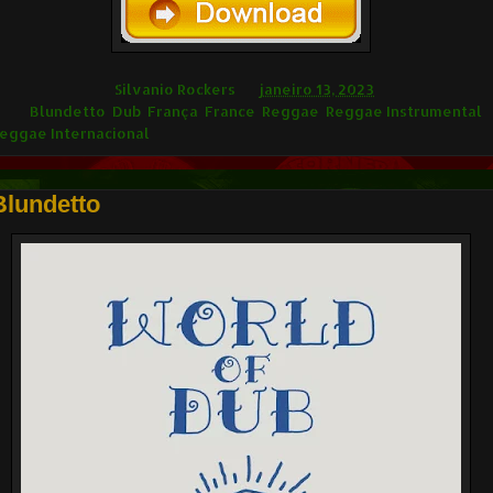
ilvânio Rockers
Silvanio Rockers
às
janeiro 13, 2023
ags
Blundetto
,
Dub
,
França
,
France
,
Reggae
,
Reggae Instrumental
,
eggae Internacional
Blundetto