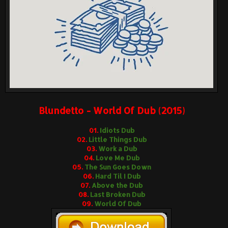
Blundetto - World Of Dub (2015)
01.
Idiots Dub
02.
Little Things Dub
03.
Work a Dub
04.
Love Me Dub
05.
The Sun Goes Down
06.
Hard Til I Dub
07.
Above the Dub
08.
Last Broken Dub
09.
World Of Dub