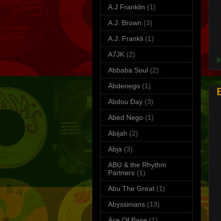
A.J Franklin
(1)
A.J. Brown
(3)
A.J. Frankli
(1)
S
T
A7JK
(2)
R
Abbaba Soul
(2)
Abdenego
(1)
Abdou Day
(3)
Abed Nego
(1)
Abijah
(2)
Abja
(3)
ABU & the Rhythm
Partners
(1)
Abu The Great
(1)
Abyssinians
(13)
Ace Of Base
(1)