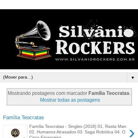
▼
Mostrando postagens com marcador
Família Teocratas
.
Mostrar todas as postagens
Família Teocratas
›
Família Teocratas - Singles (2018) 01. Rasta Man
02. Humanos Atrasados 03. Saga Robótica 04. O
Circo Financeiro