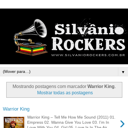
▼
Mostrando postagens com marcador
Warrior King
.
Mostrar todas as postagens
Warrior King
›
Warrior King – Tell Me How Me Sound (2011) 01.
Empress 02. Wanna Give You Love 03. I’m In
Love With You 04. Girl 05. Love Is In The Air