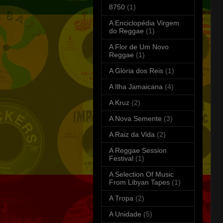
8750
(1)
A Enciclopédia Virgem
do Reggae
(1)
A Flor de Um Novo
Reggae
(1)
A Glória dos Reis
(1)
A Ilha Jamaicana
(4)
A Kruz
(2)
A Nova Semente
(3)
A Raiz da Vida
(2)
A Reggae Session
Festival
(1)
A Selection Of Music
From Libyan Tapes
(1)
A Tropa
(2)
A Unidade
(5)