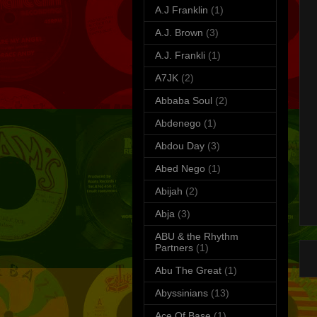
A.J Franklin
(1)
A.J. Brown
(3)
A.J. Frankli
(1)
A7JK
(2)
Abbaba Soul
(2)
Abdenego
(1)
Abdou Day
(3)
Abed Nego
(1)
Abijah
(2)
S
T
Abja
(3)
ABU & the Rhythm
Partners
(1)
Abu The Great
(1)
Abyssinians
(13)
Ace Of Base
(1)