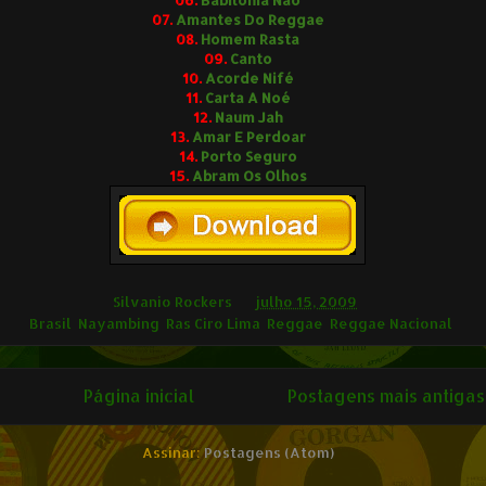
07.
Amantes Do Reggae
08.
Homem Rasta
09.
Canto
10.
Acorde Nifé
11.
Carta A Noé
12.
Naum Jah
13.
Amar E Perdoar
14.
Porto Seguro
15.
Abram Os Olhos
ilvânio Rockers
Silvanio Rockers
às
julho 15, 2009
ags
Brasil
,
Nayambing
,
Ras Ciro Lima
,
Reggae
,
Reggae Nacional
Página inicial
Postagens mais antigas
Assinar:
Postagens (Atom)