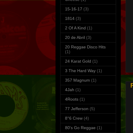
15-16-17
(3)
1814
(3)
2 Of A Kind
(1)
20 de Abril
(3)
20 Reggae Disco Hits
(1)
S
24 Karat Gold
(1)
T
3 The Hard Way
(1)
357 Magnum
(1)
4Jah
(1)
4Roots
(1)
77 Jefferson
(5)
8°6 Crew
(4)
80's Go Reggae
(1)