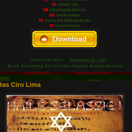
07.
Salmo 134
08.
Libertação Mental
09.
Cante Irmão
10.
Canto Do Homem Rasta
11.
Viva Palavra
ilvânio Rockers
Silvanio Rockers
às
dezembro 28, 2020
ags
Brasil
,
Nayambing
,
Ras Ciro Lima
,
Reggae
,
Reggae Nacional
Ras Ciro Lima