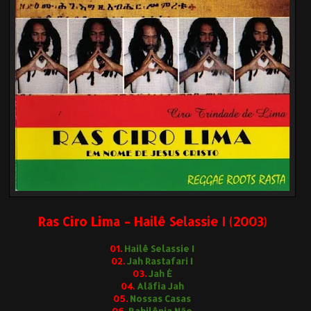
Ras Ciro Lima - Hailê Selassie I (2003)
01.
Hailê Selassie I
02.
Jah Rastafari I
03.
Jah É
04.
Alãfia Jah
05.
Nossas Casas
06.
Babilônia Não