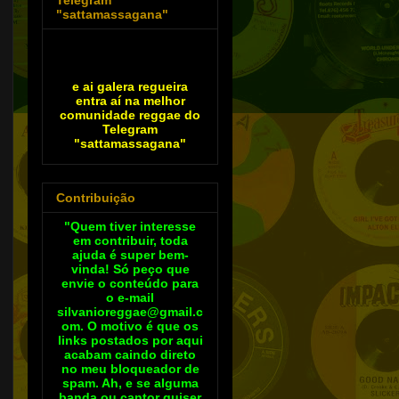
"sattamassagana"
e ai galera regueira
entra aí na melhor
comunidade reggae do
Telegram
"sattamassagana"
Contribuição
"Quem tiver interesse
em contribuir, toda
ajuda é super bem-
vinda! Só peço que
envie o conteúdo para
o e-mail
silvanioreggae@gmail.c
om. O motivo é que os
links postados por aqui
acabam caindo direto
no meu bloqueador de
spam. Ah, e se alguma
banda ou cantor quiser