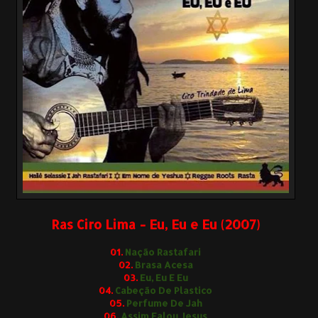
Ras Ciro Lima - Eu, Eu e Eu (2007)
01.
Nação Rastafari
02.
Brasa Acesa
03.
Eu, Eu E Eu
04.
Cabeção De Plastico
05.
Perfume De Jah
06.
Assim Falou Jesus