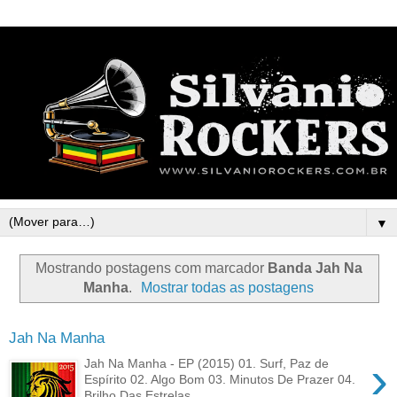
▼
Mostrando postagens com marcador
Banda Jah Na
Manha
.
Mostrar todas as postagens
Jah Na Manha
›
Jah Na Manha - EP (2015) 01. Surf, Paz de
Espírito 02. Algo Bom 03. Minutos De Prazer 04.
Brilho Das Estrelas