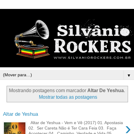
▼
Mostrando postagens com marcador
Altar De Yeshua
.
Mostrar todas as postagens
Altar de Yeshua
›
Altar de Yeshua - Vem e Vê (2017) 01. Apostasia
02. Ser Careta Não é Ter Cara Feia 03. Faça
Acontecer 04. Caminho, Verdade e Vida 05. ...