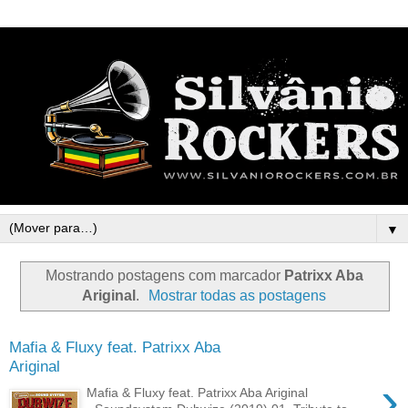
▼
Mostrando postagens com marcador
Patrixx Aba
Ariginal
.
Mostrar todas as postagens
Mafia & Fluxy feat. Patrixx Aba
Ariginal
›
Mafia & Fluxy feat. Patrixx Aba Ariginal