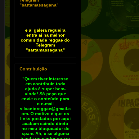
"sattamassagana"
e ai galera regueira
entra aí na melhor
comunidade reggae do
Telegram
"sattamassagana"
Contribuição
"Quem tiver interesse
em contribuir, toda
ajuda é super bem-
vinda! Só peço que
envie o conteúdo para
o e-mail
silvanioreggae@gmail.c
om. O motivo é que os
links postados por aqui
acabam caindo direto
no meu bloqueador de
spam. Ah, e se alguma
banda ou cantor quiser