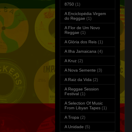
8750
(1)
A Enciclopédia Virgem
do Reggae
(1)
A Flor de Um Novo
Reggae
(1)
A Glória dos Reis
(1)
A Ilha Jamaicana
(4)
A Kruz
(2)
A Nova Semente
(3)
A Raiz da Vida
(2)
A Reggae Session
Festival
(1)
A Selection Of Music
From Libyan Tapes
(1)
A Tropa
(2)
A Unidade
(5)