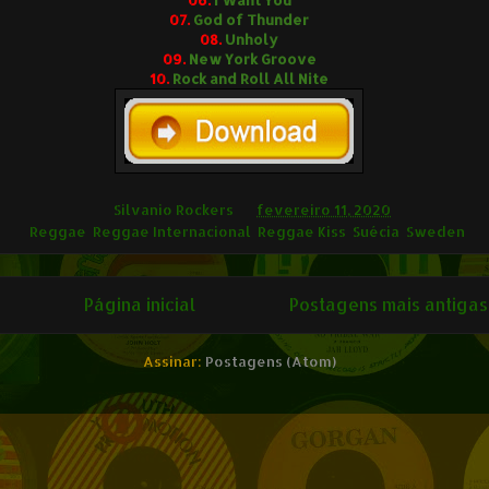
07.
God of Thunder
08.
Unholy
09.
New York Groove
10.
Rock and Roll All Nite
ilvânio Rockers
Silvanio Rockers
às
fevereiro 11, 2020
ags
Reggae
,
Reggae Internacional
,
Reggae Kiss
,
Suécia
,
Sweden
Página inicial
Postagens mais antigas
Assinar:
Postagens (Atom)