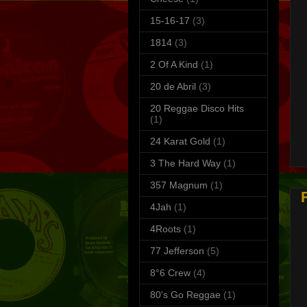
15-16-17
(3)
1814
(3)
2 Of A Kind
(1)
20 de Abril
(3)
20 Reggae Disco Hits
(1)
S
24 Karat Gold
(1)
T
3 The Hard Way
(1)
357 Magnum
(1)
4Jah
(1)
4Roots
(1)
77 Jefferson
(5)
8°6 Crew
(4)
80's Go Reggae
(1)