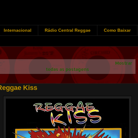
Internacional
Rádio Central Reggae
Como Baixar
Mostrando postagens com marcador
Reggae Kiss
.
Mostrar
todas as postagens
Reggae Kiss