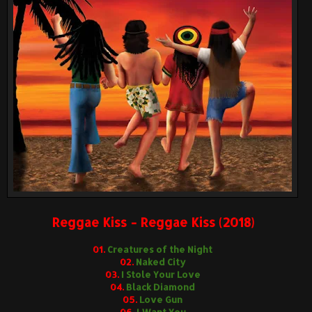
Reggae Kiss - Reggae Kiss (2018)
01.
Creatures of the Night
02.
Naked City
03.
I Stole Your Love
04.
Black Diamond
05.
Love Gun
06.
I Want You