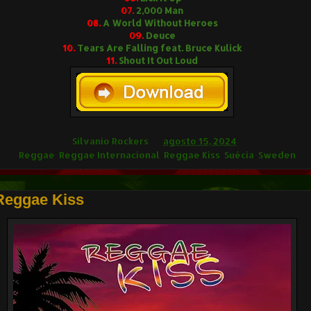
07.
2,000 Man
08.
A World Without Heroes
09.
Deuce
10.
Tears Are Falling feat. Bruce Kulick
11.
Shout It Out Loud
ilvânio Rockers
Silvanio Rockers
às
agosto 15, 2024
ags
Reggae
,
Reggae Internacional
,
Reggae Kiss
,
Suécia
,
Sweden
Reggae Kiss