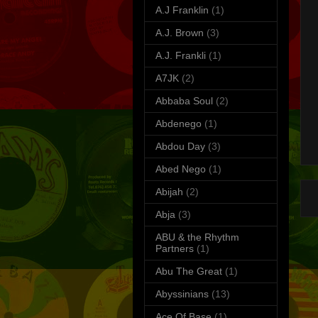
A.J Franklin
(1)
A.J. Brown
(3)
A.J. Frankli
(1)
A7JK
(2)
Abbaba Soul
(2)
Abdenego
(1)
S
Abdou Day
(3)
T
Abed Nego
(1)
Abijah
(2)
Abja
(3)
ABU & the Rhythm
Partners
(1)
Abu The Great
(1)
Abyssinians
(13)
Ace Of Base
(1)