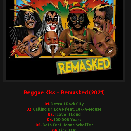
Reggae Kiss - Remasked (2021)
01.
Detroit Rock City
02.
Calling Dr. Love feat. Eek-A-Mouse
03.
I Love It Loud
04.
100,000 Years
05.
Beth feat. Janne Schaffer
06.
Lick It Up