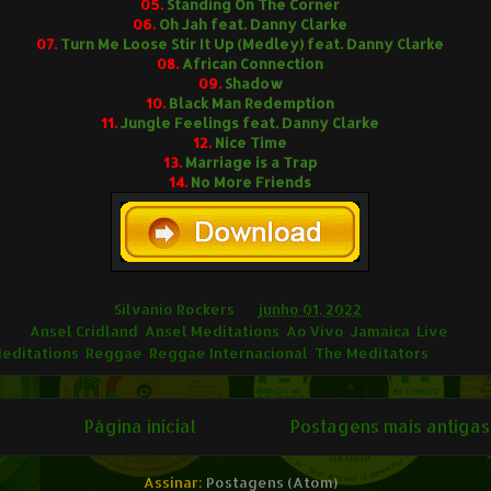
05.
Standing On The Corner
06.
Oh Jah feat. Danny Clarke
07.
Turn Me Loose Stir It Up (Medley) feat. Danny Clarke
08.
African Connection
09.
Shadow
10.
Black Man Redemption
11.
Jungle Feelings feat. Danny Clarke
12.
Nice Time
13.
Marriage is a Trap
14.
No More Friends
ilvânio Rockers
Silvanio Rockers
às
junho 01, 2022
ags
Ansel Cridland
,
Ansel Meditations
,
Ao Vivo
,
Jamaica
,
Live
,
editations
,
Reggae
,
Reggae Internacional
,
The Meditators
Página inicial
Postagens mais antigas
Assinar:
Postagens (Atom)