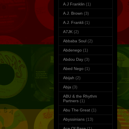
A.J Franklin
(1)
A.J. Brown
(3)
A.J. Frankli
(1)
A7JK
(2)
Abbaba Soul
(2)
Abdenego
(1)
Abdou Day
(3)
Abed Nego
(1)
Abijah
(2)
Abja
(3)
ABU & the Rhythm
Partners
(1)
Abu The Great
(1)
Abyssinians
(13)
Ace Of Base
(1)