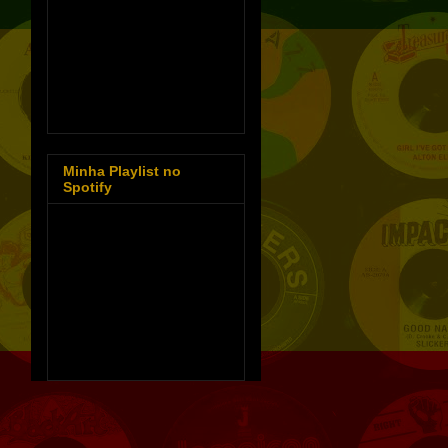
Minha Playlist no
Spotify