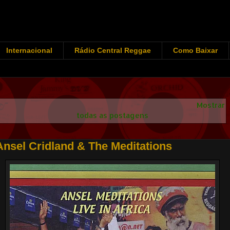
Internacional
Rádio Central Reggae
Como Baixar
Mostrando postagens com marcador
Ansel Cridland
.
Mostrar
todas as postagens
Ansel Cridland & The Meditations