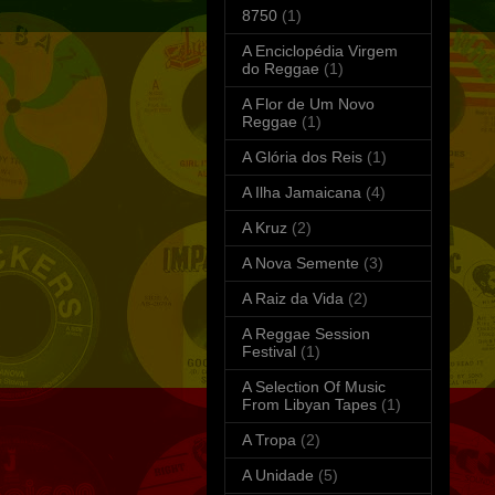
8750
(1)
A Enciclopédia Virgem
do Reggae
(1)
A Flor de Um Novo
Reggae
(1)
A Glória dos Reis
(1)
A Ilha Jamaicana
(4)
A Kruz
(2)
A Nova Semente
(3)
A Raiz da Vida
(2)
A Reggae Session
Festival
(1)
A Selection Of Music
From Libyan Tapes
(1)
A Tropa
(2)
A Unidade
(5)