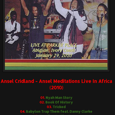
Ansel Cridland - Ansel Meditations Live In Africa
(2010)
01.
Nyah Man Story
02.
Book Of History
03.
Tricked
04.
Babylon Trap Them feat. Danny Clarke