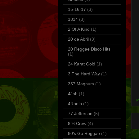
15-16-17
(3)
1814
(3)
2 Of A Kind
(1)
20 de Abril
(3)
20 Reggae Disco Hits
(1)
24 Karat Gold
(1)
3 The Hard Way
(1)
357 Magnum
(1)
S
T
4Jah
(1)
M
4Roots
(1)
77 Jefferson
(5)
8°6 Crew
(4)
80's Go Reggae
(1)