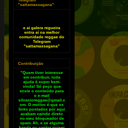
"sattamassagana"
e ai galera regueira
entra aí na melhor
comunidade reggae do
Telegram
"sattamassagana"
Contribuição
"Quem tiver interesse
em contribuir, toda
ajuda é super bem-
vinda! Só peço que
envie o conteúdo para
o e-mail
silvanioreggae@gmail.c
om. O motivo é que os
links postados por aqui
acabam caindo direto
no meu bloqueador de
spam. Ah, e se alguma
banda ou cantor quiser