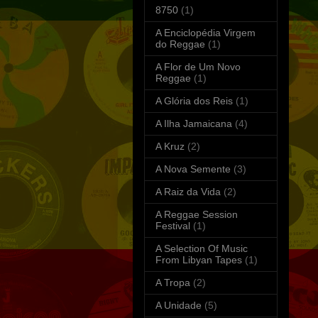
8750
(1)
A Enciclopédia Virgem
do Reggae
(1)
A Flor de Um Novo
Reggae
(1)
A Glória dos Reis
(1)
A Ilha Jamaicana
(4)
A Kruz
(2)
A Nova Semente
(3)
A Raiz da Vida
(2)
A Reggae Session
Festival
(1)
A Selection Of Music
From Libyan Tapes
(1)
A Tropa
(2)
A Unidade
(5)