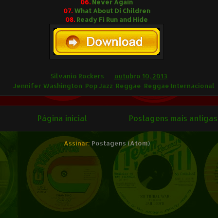
06.
Never Again
07.
What About Di Children
08.
Ready Fi Run and Hide
ilvânio Rockers
Silvanio Rockers
às
outubro 10, 2013
ags
Jennifer Washington
,
Pop Jazz
,
Reggae
,
Reggae Internacional
Página inicial
Postagens mais antigas
Assinar:
Postagens (Atom)