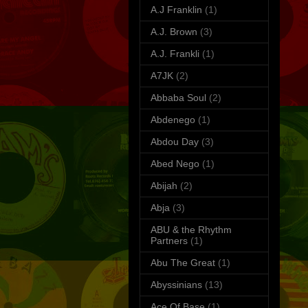
A.J Franklin
(1)
A.J. Brown
(3)
A.J. Frankli
(1)
A7JK
(2)
Abbaba Soul
(2)
Abdenego
(1)
Abdou Day
(3)
Abed Nego
(1)
Abijah
(2)
Abja
(3)
ABU & the Rhythm
Partners
(1)
Abu The Great
(1)
Abyssinians
(13)
Ace Of Base
(1)