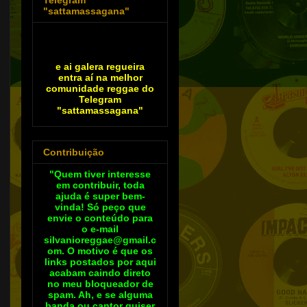
"sattamassagana"
e ai galera regueira
entra aí na melhor
comunidade reggae do
Telegram
"sattamassagana"
Contribuição
"Quem tiver interesse
em contribuir, toda
ajuda é super bem-
vinda! Só peço que
envie o conteúdo para
o e-mail
silvanioreggae@gmail.c
om. O motivo é que os
links postados por aqui
acabam caindo direto
no meu bloqueador de
spam. Ah, e se alguma
banda ou cantor quiser