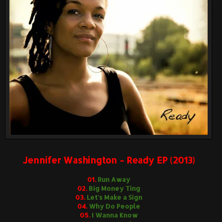
Jennifer Washington - Ready EP (2013)
01.
Run Away
02.
Big Money Ting
03.
Let's Make a Sign
04.
Why Do People
05.
I Wanna Know