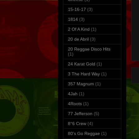
15-16-17
(3)
1814
(3)
2 Of A Kind
(1)
20 de Abril
(3)
S
20 Reggae Disco Hits
(1)
T
24 Karat Gold
(1)
3 The Hard Way
(1)
357 Magnum
(1)
4Jah
(1)
4Roots
(1)
77 Jefferson
(5)
8°6 Crew
(4)
80's Go Reggae
(1)