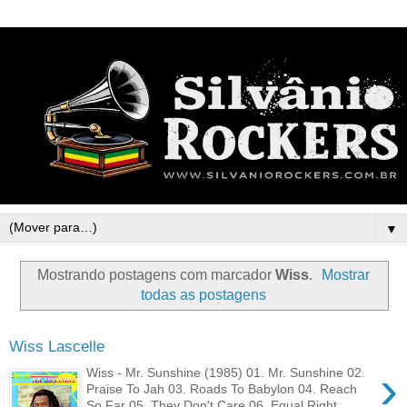
▼
Mostrando postagens com marcador
Wiss
.
Mostrar
todas as postagens
Wiss Lascelle
›
Wiss - Mr. Sunshine (1985) 01. Mr. Sunshine 02.
Praise To Jah 03. Roads To Babylon 04. Reach
So Far 05. They Don't Care 06. Equal Right...