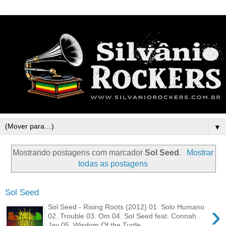
▼
Mostrando postagens com marcador
Sol Seed
.
Mostrar
todas as postagens
Sol Seed
›
Sol Seed - Rising Roots (2012) 01. Solo Humano
02. Trouble 03. Om 04. Sol Seed feat. Connah
Jay 05. Wisdom Of the Turtle