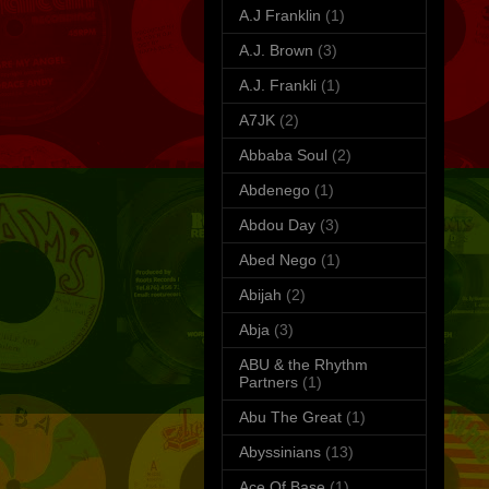
A.J Franklin
(1)
A.J. Brown
(3)
A.J. Frankli
(1)
A7JK
(2)
Abbaba Soul
(2)
Abdenego
(1)
Abdou Day
(3)
Abed Nego
(1)
Abijah
(2)
Abja
(3)
ABU & the Rhythm
Partners
(1)
Abu The Great
(1)
Abyssinians
(13)
Ace Of Base
(1)