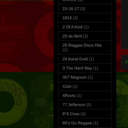
15-16-17
(3)
1814
(3)
2 Of A Kind
(1)
S
T
20 de Abril
(3)
20 Reggae Disco Hits
(1)
24 Karat Gold
(1)
P
3 The Hard Way
(1)
357 Magnum
(1)
4Jah
(1)
4Roots
(1)
77 Jefferson
(5)
8°6 Crew
(4)
80's Go Reggae
(1)