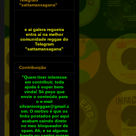
"sattamassagana"
e ai galera regueira
entra aí na melhor
comunidade reggae do
Telegram
"sattamassagana"
Contribuição
"Quem tiver interesse
em contribuir, toda
ajuda é super bem-
vinda! Só peço que
envie o conteúdo para
o e-mail
silvanioreggae@gmail.c
om. O motivo é que os
links postados por aqui
acabam caindo direto
no meu bloqueador de
spam. Ah, e se alguma
banda ou cantor quiser