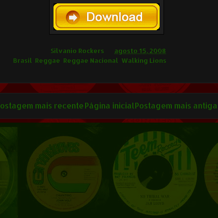
ilvânio Rockers
Silvanio Rockers
às
agosto 15, 2008
ags
Brasil
,
Reggae
,
Reggae Nacional
,
Walking Lions
ostagem mais recente
Página inicial
Postagem mais antiga