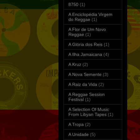
8750
(1)
A Enciclopédia Virgem
do Reggae
(1)
A Flor de Um Novo
Reggae
(1)
A Glória dos Reis
(1)
A Ilha Jamaicana
(4)
A Kruz
(2)
A Nova Semente
(3)
A Raiz da Vida
(2)
A Reggae Session
Festival
(1)
A Selection Of Music
From Libyan Tapes
(1)
A Tropa
(2)
A Unidade
(5)