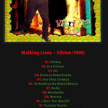
Walking Lions - Vitrine (1996)
01.
Vitrine
02.
Era Peixes
03.
DJ
04.
Boneca Robotizada
05.
Sou Uma Criança
06.
So Bashiya Ba Hlala Ekhaya
07.
Roda
08.
Montanha
09.
Nuvem
10.
I Shot The Sheriff
11.
Toaster Roots